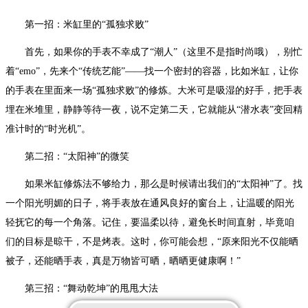
第一招：米缸里的“孤独求败”
首先，如果你的手表不幸成了“潮人”（这里不是指时尚哦），别忙
着“emo”，先来个“传统艺能”——找一个密封的容器，比如米缸，让你
的手表在里面来一场“孤独求败”的修炼。大米可是吸湿的好手，把手表
埋在米堆里，静静等待一夜，说不定第二天，它就能从“潜水表”变回精
准计时的“时光机”。
第二招：“太阳神”的微笑
如果米缸修炼法不够给力，那么是时候请出我们的“太阳神”了。找
一个阳光明媚的日子，将手表放在通风良好的窗台上，让温暖的阳光
轻抚它的每一个角落。记住，要温柔以待，避免长时间直射，毕竟咱
们的目标是晾干，不是烤表。这时，你可能会想，“原来阳光不仅能晒
被子，还能晒手表，真是万物皆可晒，晒晒更健康啊！”
第三招：“舞动乾坤”的甩甩大法