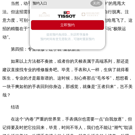
预约入口
关闭
当然，动手能力MAX的朋友们，可以尝试“舞动乾坤”的甩甩大
法。但这招需要谨慎操作，轻轻晃动手表，试图让水珠自行脱离。注
意力度，可别一个不小心，“甩”出了新的宇宙，把表针也给甩飞了。这
立即预约
招的精髓在于“四两拨千斤”，毕竟手表不是篮球，咱们不玩“极限运
提前预约免排队，到店即享服务
动”。
预约时间有变无需取消，可随时重新预约
第四招：专业维修，让手表“重获新生”
如果以上方法都不奏效，或者你的天梭表属于高端系列，那还是
建议直接找专业的维修服务吧。毕竟，手表和人一样，生病了就得看
医生，专业的才是最靠谱的。这时候，别心疼那点“毛爷爷”，想想看，
一块干爽如初的手表回到你身边，那感觉，就像是“王者归来”，岂不美
哉？
结语
在这个“内卷”严重的世界里，手表偶尔也需要一点“自我放逐”，但
记得要及时把它拉回来，毕竟，时间不等人，我们也不能让“潮气”耽误