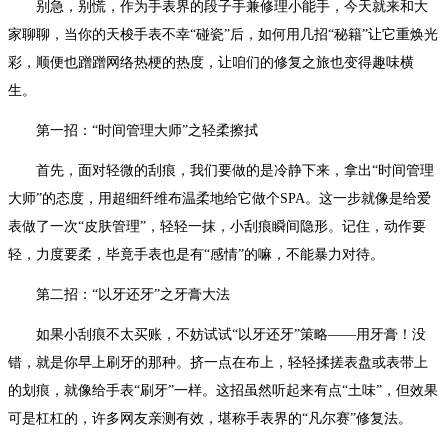
别急，别慌，作为手表界的段子手兼修理小能手，今天就来和大
家聊聊，当你的天梭手表不幸“碰瓷”后，如何用几招“秘籍”让它重焕光
彩，顺便也蹭蹭网络热梗的热度，让咱们的修复之旅也变得趣味横
生。
第一招：“时间管理大师”之轻柔擦拭
首先，面对轻微的刮痕，我们要做的是冷静下来，拿出“时间管理
大师”的态度，用超细纤维布温柔地给它做个SPA。这一步就像是给爱
表做了一次“皮肤管理”，轻轻一抹，小刮痕瞬间隐形。记住，动作要
轻，力度要柔，毕竟手表也是有“感情”的嘛，不能暴力对待。
第二招：“以牙还牙”之牙膏大法
如果小刮痕不太买账，不妨试试“以牙还牙”策略——用牙膏！没
错，就是你早上刷牙的那种。挤一点在布上，轻轻揉搓表盘或表带上
的划痕，就像给手表“刷牙”一样。这招虽然听起来有点“土味”，但效果
可是杠杠的，许多网友亲测有效，堪称手表界的“凡尔赛”修复法。