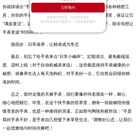
你就得请出“手表界的华佗”——专业维修师了。他们会用各种精密工
立即预约
具，对你的手表进行一次全方位的“体检”，哪里不顺修哪里，保证让它
提前预约免排队，到店即享服务
预约时间有变无需取消，可随时重新预约
“满血复活”。记住，专业的事交给专业的人，别自己动手，除非你想让
手表变成“时间碎片”。
第四步：日常保养，让精准成为常态
最后，别忘了给手表来点“日常小确幸”。定期清洁、避免极端温
度、适时上链（对于自动机械表来说），这些都是保持手表健康的小
秘密。就像养生达人每天泡枸杞，对手表好一点，它自然会回报你精
准的时间。
总之，面对走慢的天梭手表，咱们要像对待老朋友一样，耐心、
细心地照顾它。毕竟，在这个快节奏的世界里，拥有一块能够陪你慢
慢变老的手表，也是一种难得的浪漫。正如那句网络热梗所说：“不是
我对手表不好，是手表自己想慢下来享受生活。”调整好心态，让我们
一起优雅地与时间共舞吧！