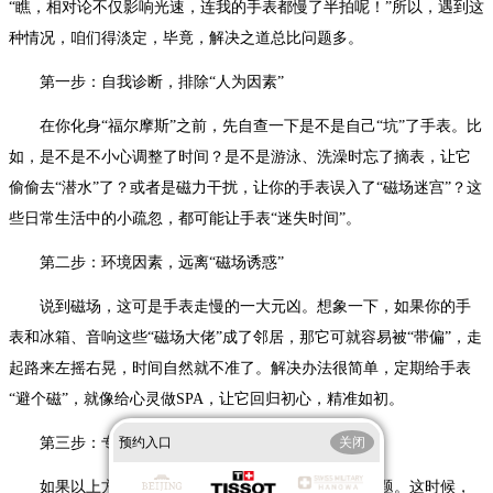
“瞧，相对论不仅影响光速，连我的手表都慢了半拍呢！”所以，遇到这
种情况，咱们得淡定，毕竟，解决之道总比问题多。
第一步：自我诊断，排除“人为因素”
在你化身“福尔摩斯”之前，先自查一下是不是自己“坑”了手表。比
如，是不是不小心调整了时间？是不是游泳、洗澡时忘了摘表，让它
偷偷去“潜水”了？或者是磁力干扰，让你的手表误入了“磁场迷宫”？这
些日常生活中的小疏忽，都可能让手表“迷失时间”。
第二步：环境因素，远离“磁场诱惑”
说到磁场，这可是手表走慢的一大元凶。想象一下，如果你的手
表和冰箱、音响这些“磁场大佬”成了邻居，那它可就容易被“带偏”，走
起路来左摇右晃，时间自然就不准了。解决办法很简单，定期给手表
“避个磁”，就像给心灵做SPA，让它回归初心，精准如初。
预约入口
关闭
第三步：专业维修，给手表“回炉重造”
如果以上方法都不奏效，那可能是机芯内部出了问题。这时候，