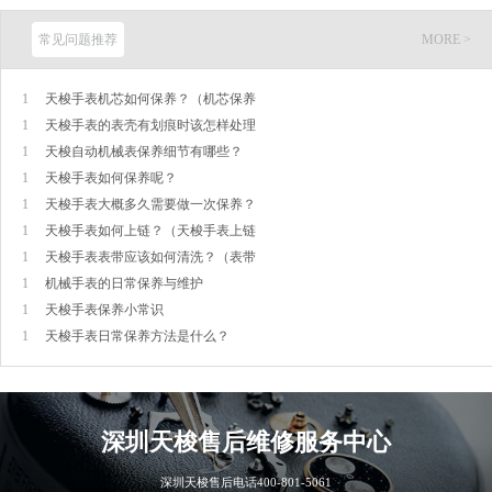
常见问题推荐
MORE >
1
天梭手表机芯如何保养？（机芯保养
1
天梭手表的表壳有划痕时该怎样处理
1
天梭自动机械表保养细节有哪些？
1
天梭手表如何保养呢？
1
天梭手表大概多久需要做一次保养？
1
天梭手表如何上链？（天梭手表上链
1
天梭手表表带应该如何清洗？（表带
1
机械手表的日常保养与维护
1
天梭手表保养小常识
1
天梭手表日常保养方法是什么？
深圳
天梭售后维修服务中心
深圳天梭售后电话
400-801-5061