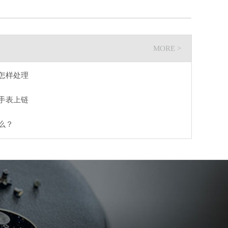
MORE >
怎样处理
手表上链
么？