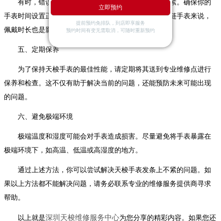
有时，错误的时间设置也可能导致发条无法正常上紧。确保你的
立即预约
手表时间设置正确，并且处于正确的时区。对于自动上链手表来说，
提前预约免排队，到店即享服务
佩戴时长也是影响上链效率的重要因素之一。
预约时间有变无需取消，可随时重新预约
五、定期保养
为了保持天梭手表的最佳性能，请定期将其送到专业维修点进行
保养和检查。这不仅有助于解决当前的问题，还能预防未来可能出现
的问题。
六、避免极端环境
极端温度和湿度可能会对手表造成损害。尽量避免将手表暴露在
极端环境下，如高温、低温或高湿度的地方。
通过上述方法，你可以尝试解决天梭手表发条上不紧的问题。如
果以上方法都不能解决问题，请务必联系专业的维修服务提供商寻求
帮助。
深圳天梭维修服务中心
以上就是
为您分享的精彩内容。如果您还