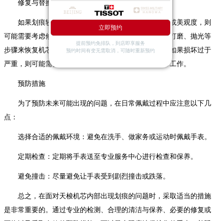
修复与替换
如果划痕较为严重，并且已经影响到了机芯的功能或美观度，则
立即预约
可能需要考虑修复或更换机芯。修复过程通常包括精细打磨、抛光等
提前预约免排队，到店即享服务
步骤来恢复机芯表面的光滑度和光泽。在某些情况下，如果损坏过于
预约时间有变无需取消，可随时重新预约
严重，则可能需要更换全新的机芯以确保手表能够正常工作。
预防措施
为了预防未来可能出现的问题，在日常佩戴过程中应注意以下几
点：
选择合适的佩戴环境：避免在洗手、做家务或运动时佩戴手表。
定期检查：定期将手表送至专业服务中心进行检查和保养。
避免撞击：尽量避免让手表受到剧烈撞击或跌落。
总之，在面对天梭机芯内部出现划痕的问题时，采取适当的措施
是非常重要的。通过专业的检测、合理的清洁与保养、必要的修复或