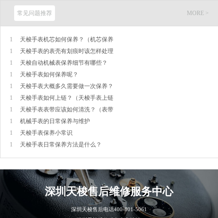
常见问题推荐
MORE >
1
天梭手表机芯如何保养？（机芯保养
1
天梭手表的表壳有划痕时该怎样处理
1
天梭自动机械表保养细节有哪些？
1
天梭手表如何保养呢？
1
天梭手表大概多久需要做一次保养？
1
天梭手表如何上链？（天梭手表上链
1
天梭手表表带应该如何清洗？（表带
1
机械手表的日常保养与维护
1
天梭手表保养小常识
1
天梭手表日常保养方法是什么？
深圳
天梭售后维修服务中心
深圳天梭售后电话
400-801-5061