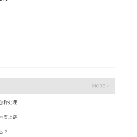
MORE >
怎样处理
手表上链
么？