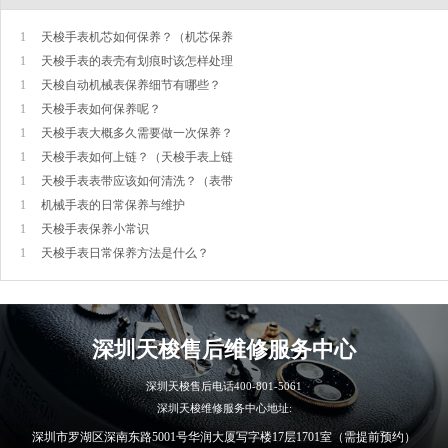
1
天梭手表机芯如何保养？（机芯保养
1
天梭手表的表壳有划痕时该怎样处理
1
天梭自动机械表保养细节有哪些？
1
天梭手表如何保养呢？
1
天梭手表大概多久需要做一次保养？
1
天梭手表如何上链？（天梭手表上链
1
天梭手表表带应该如何清洗？（表带
1
机械手表的日常保养与维护
1
天梭手表保养小常识
1
天梭手表日常保养方法是什么？
深圳
天梭售后维修服务中心
深圳天梭售后电话
400-801-5061
深圳天梭维修服务中心地址:
深圳市罗湖区深南东路5001号华润大厦写字楼17层1701室（需提前预约）