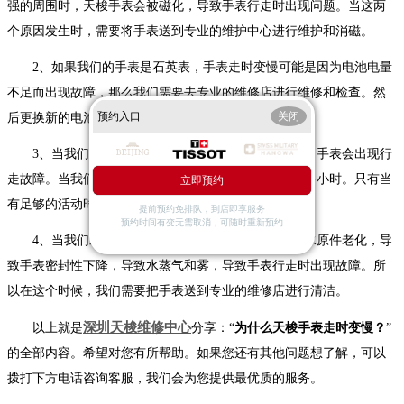
强的周围时，天梭手表会被磁化，导致手表行走时出现问题。当这两
个原因发生时，需要将手表送到专业的维护中心进行维护和消磁。
2、如果我们的手表是石英表，手表走时变慢可能是因为电池电量
不足而出现故障，那么我们需要去专业的维修店进行维修和检查。然
预约入口
关闭
后更换新的电池。
3、当我们的手表是天梭机械表时，由于缺乏动力，手表会出现行
走故障。当我们佩戴机械表时，我们需要每天佩戴8个多小时。只有当
立即预约
有足够的活动时，我们才能保持手表的正常行走。
提前预约免排队，到店即享服务
预约时间有变无需取消，可随时重新预约
4、当我们发现天梭手表进水时，说明天梭手表防水原件老化，导
致手表密封性下降，导致水蒸气和雾，导致手表行走时出现故障。所
以在这个时候，我们需要把手表送到专业的维修店进行清洁。
深圳天梭维修中心
以上就是
分享：“
为什么天梭手表走时变慢？
”
的全部内容。希望对您有所帮助。如果您还有其他问题想了解，可以
拨打下方电话咨询客服，我们会为您提供最优质的服务。